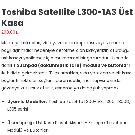
Toshiba Satellite L300-1A3 Üst
Kasa
200,00
₺
Menteşe kırılmaları, vida yuvalarının kopması veya zamana
bağlı aşınmalar nedeniyle deforme olan klavyenizin oturduğu
üst kasayı yenilemek için mükemmel bir çözümdür. Üzerinde
dahili
Touchpad (dokunmatik fare) modülü ve butonları
ile birlikte gelmektedir. Tüm tırnakları, vida yatakları ve alt kasa
bağlantı noktaları sağlam durumdadır; montaj esnasında
gövdeye kusursuz oturur, esneme ya da boşluk yapmaz.
Uyumlu Modeller:
Toshiba Satellite L300-1A3, L300, L300D,
L305 serisi
Ürün İçeriği:
Üst Kasa Plastik Aksam + Entegre Touchpad
Modülü ve Butonları