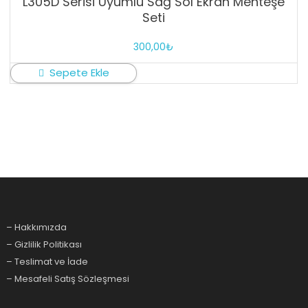
L305D Serisi Uyumlu Sağ Sol Ekran Menteşe
Seti
300,00
₺
Sepete Ekle
– Hakkımızda
– Gizlilik Politikası
– Teslimat ve İade
– Mesafeli Satış Sözleşmesi