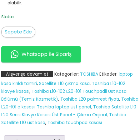
olabilir.
Stokta
Toshiba
Sepete Ekle
Satellite
L10
L10-
Whatsapp İle Sipariş
102
L20
Alışverişe devam et
Kategoriler:
TOSHIBA
Etiketler:
laptop
L20-
kasa kırıldı tamiri
,
Satellite L10 çıkma kasa
,
Toshiba L10-102
101
klavye kasası
,
Toshiba L10-102 L20-101 Touchpadli Üst Kasa
Üst
Bölümü (Temiz Kozmetik)
,
Toshiba L20 palmrest fiyatı
,
Toshiba
Kasa
L20-101 c kasası
,
Toshiba laptop üst panel
,
Toshiba Satellite L10
(Palmrest
L20 Serisi Klavye Kasası Üst Panel - Çıkma Orijinal
,
Toshiba
C
Satellite L10 üst kasa
,
Toshiba touchpad kasası
Kasası)
adet