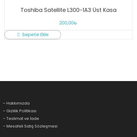
Toshiba Satellite L300-1A3 Üst Kasa
200,00
₺
Sepete Ekle
– Hakkımızda
– Gizlilik Politikası
– Teslimat ve İade
– Mesafeli Satış Sözleşmesi