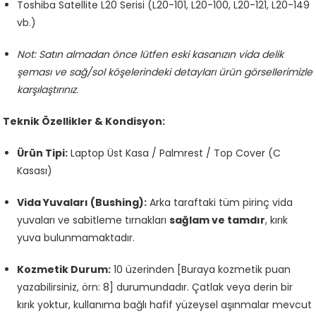
Toshiba Satellite L20 Serisi (L20-101, L20-100, L20-121, L20-149
vb.)
Not: Satın almadan önce lütfen eski kasanızın vida delik
şeması ve sağ/sol köşelerindeki detayları ürün görsellerimizle
karşılaştırınız.
Teknik Özellikler & Kondisyon:
Ürün Tipi:
Laptop Üst Kasa / Palmrest / Top Cover (C
Kasası)
Vida Yuvaları (Bushing):
Arka taraftaki tüm pirinç vida
yuvaları ve sabitleme tırnakları
sağlam ve tamdır
, kırık
yuva bulunmamaktadır.
Kozmetik Durum:
10 üzerinden [Buraya kozmetik puan
yazabilirsiniz, örn: 8] durumundadır. Çatlak veya derin bir
kırık yoktur, kullanıma bağlı hafif yüzeysel aşınmalar mevcut