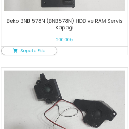
Beko BNB 578N (BNB578N) HDD ve RAM Servis
Kapağı
200,00
₺
Sepete Ekle