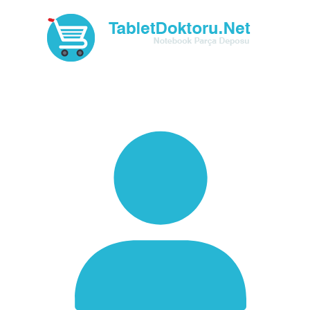
Skip
to
content
TabletDoktoru.net
Notebook Parça Deposu