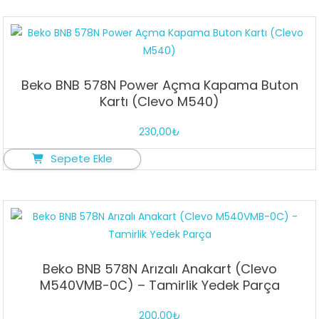
Beko BNB 578N Power Açma Kapama Buton
Kartı (Clevo M540)
230,00
₺
Sepete Ekle
Beko BNB 578N Arızalı Anakart (Clevo
M540VMB-0C) – Tamirlik Yedek Parça
200,00
₺