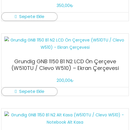
350,00
₺
Sepete Ekle
Grundig GNB 1150 B1 N2 LCD Ön Çerçeve
(W510TU / Clevo W510) – Ekran Çerçevesi
200,00
₺
Sepete Ekle