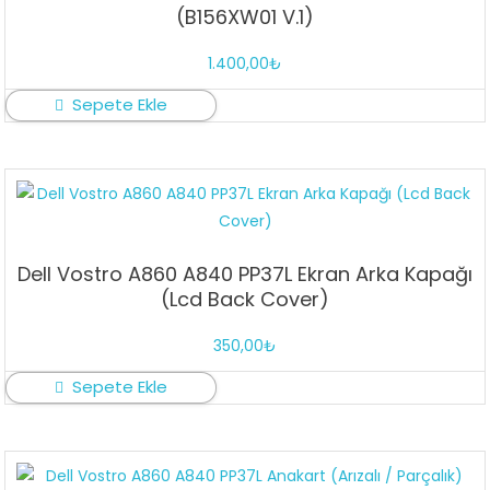
(B156XW01 V.1)
1.400,00
₺
Sepete Ekle
Dell Vostro A860 A840 PP37L Ekran Arka Kapağı
(Lcd Back Cover)
350,00
₺
Sepete Ekle