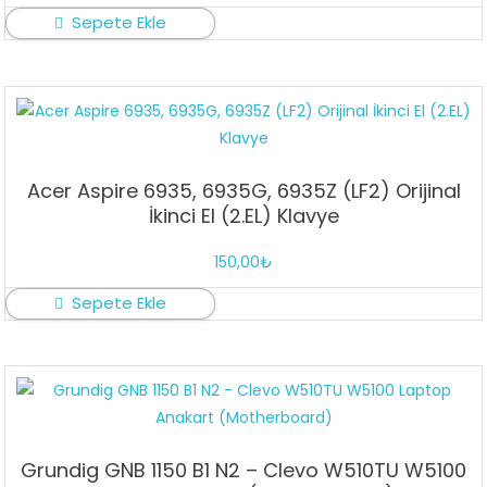
Sepete Ekle
Acer Aspire 6935, 6935G, 6935Z (LF2) Orijinal
İkinci El (2.EL) Klavye
150,00
₺
Sepete Ekle
Grundig GNB 1150 B1 N2 – Clevo W510TU W5100