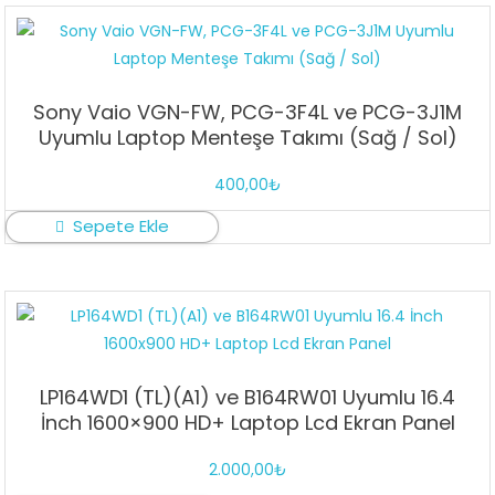
Sony Vaio VGN-FW, PCG-3F4L ve PCG-3J1M
Uyumlu Laptop Menteşe Takımı (Sağ / Sol)
400,00
₺
Sepete Ekle
LP164WD1 (TL)(A1) ve B164RW01 Uyumlu 16.4
İnch 1600×900 HD+ Laptop Lcd Ekran Panel
2.000,00
₺