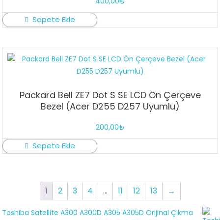
400,00
₺
Sepete Ekle
Packard Bell ZE7 Dot S SE LCD Ön Çerçeve
Bezel (Acer D255 D257 Uyumlu)
200,00
₺
Sepete Ekle
1
2
3
4
…
11
12
13
→
Toshiba Satellite A300 A300D A305 A305D Orijinal Çıkma