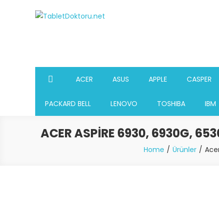
Skip
to
TabletDoktoru.net
Notebook Parça Deposu
content
ACER
ASUS
APPLE
CASPER
PACKARD BELL
LENOVO
TOSHIBA
IBM
ACER ASPIRE 6930, 6930G, 65
Home
Ürünler
Acer