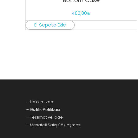
Bottom Case
400,00
₺
Sepete Ekle
– Hakkımızda
– Gizlilik Politikası
– Teslimat ve İade
– Mesafeli Satış Sözleşmesi