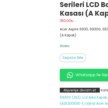
Serileri LCD 
Kasası (A Ka
350,00
₺
Acer Aspire 6930, 6930G, 653
(A Kapak)
Stokta
Acer
Sepete Ekle
Aspire
6930,
6930G,
Whatsapp İle Sip
6530,
6530G
Alışverişe devam et
Kate
serileri
6930G (Zk2) Lcd Arka Kapak
LCD
EAZK2001010-1
,
Orjinal Acer 
Back