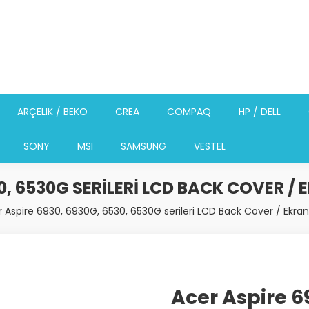
ARÇELIK / BEKO
CREA
COMPAQ
HP / DELL
SONY
MSI
SAMSUNG
VESTEL
30, 6530G SERILERI LCD BACK COVER /
 Aspire 6930, 6930G, 6530, 6530G serileri LCD Back Cover / Ekran
Acer Aspire 6