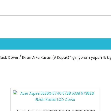
Cover
/
Ekran
Arka
Kasası
(A
Kapak)
adet
ack Cover / Ekran Arka Kasası (A Kapak)” için yorum yapan ilk kişi