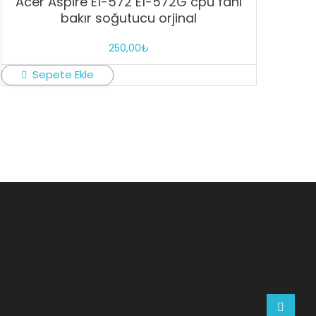
Acer Aspire E1-572 E1-572G cpu fanı
bakır soğutucu orjinal
250,00
₺
Sepete Ekle