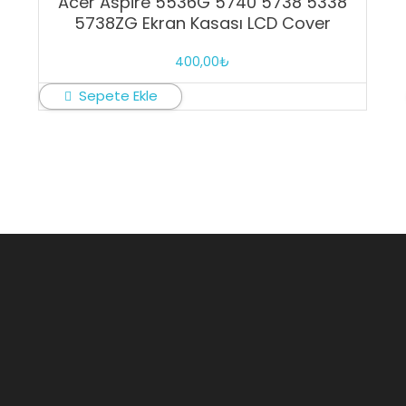
Acer Aspire 5536G 5740 5738 5338
5738ZG Ekran Kasası LCD Cover
400,00
₺
Sepete Ekle