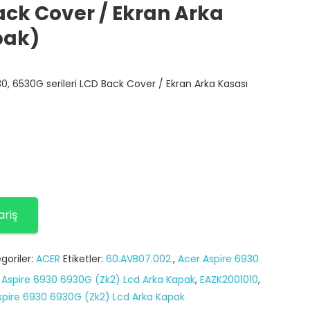
Back Cover / Ekran Arka
pak)
0, 6530G serileri LCD Back Cover / Ekran Arka Kasası
ariş
goriler:
ACER
Etiketler:
60.AVB07.002.
,
Acer Aspire 6930
,
Aspire 6930 6930G (Zk2) Lcd Arka Kapak
,
EAZK2001010
,
Aspire 6930 6930G (Zk2) Lcd Arka Kapak