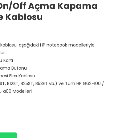
 On/Off Açma Kapama
Ve Kablosu
 kablosu, aşağıdaki HP notebook modelleriyle
ur:
 Kartı
ama Butonu
si Flex Kablosu
1ST, B12ST, B25ST, B53ET vb.) ve Tüm HP G62-100 /
-a00 Modelleri