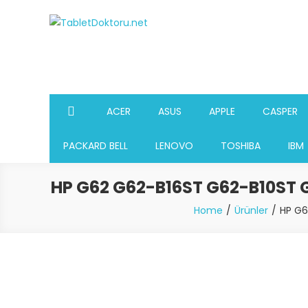
Skip
to
TabletDoktoru.net
Notebook Parça Deposu
content
ACER
ASUS
APPLE
CASPER
PACKARD BELL
LENOVO
TOSHIBA
IBM
HP G62 G62-B16ST G62-B10ST
Home
Ürünler
HP G6