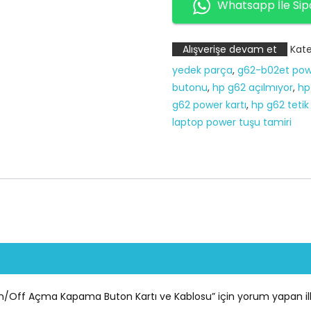
B16ST
Whatsapp İle Sip
G62-
B10ST
Alışverişe devam et
Kate
G62-
yedek parça
,
g62-b02et pow
B02ET
butonu
,
hp g62 açılmıyor
,
hp
Power
g62 power kartı
,
hp g62 tetik
On/Off
laptop power tuşu tamiri
Açma
Kapama
Buton
Kartı
ve
Kablosu
adet
ff Açma Kapama Buton Kartı ve Kablosu” için yorum yapan ilk k