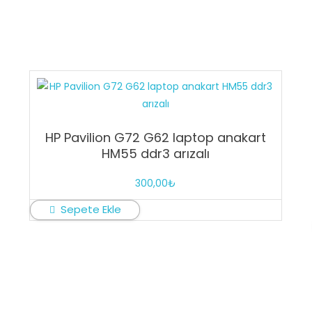
HP Pavilion G72 G62 laptop anakart
HM55 ddr3 arızalı
300,00
₺
Sepete Ekle