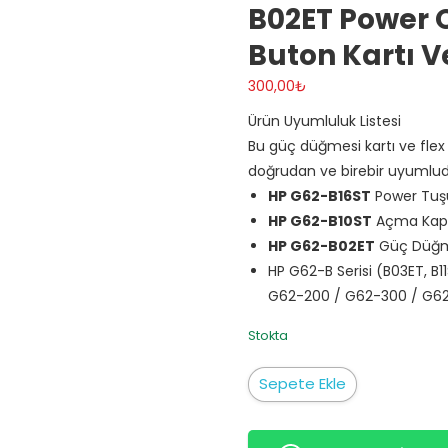
B02ET Power
Buton Kartı 
300,00
₺
Ürün Uyumluluk Listesi
Bu güç düğmesi kartı ve flex
doğrudan ve birebir uyumlud
HP G62-B16ST
Power Tuşu
HP G62-B10ST
Açma Kap
HP G62-B02ET
Güç Düğme
HP G62-B Serisi (B03ET, B1
G62-200 / G62-300 / G62
Stokta
HP
Sepete Ekle
G62
G62-