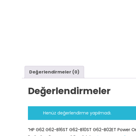
Değerlendirmeler (0)
Değerlendirmeler
Henüz değerlendirme yapılmadı.
“HP G62 G62-B16ST G62-B10ST G62-B02ET Power On/O