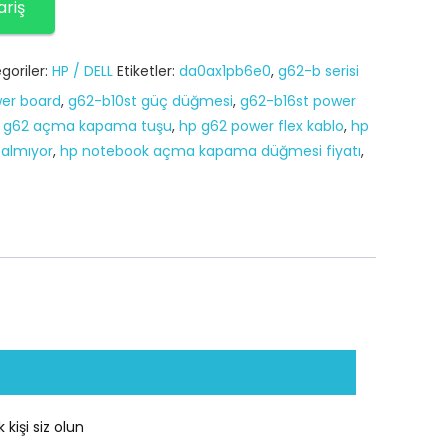
ariş
goriler:
HP / DELL
Etiketler:
da0ax1pb6e0
,
g62-b serisi
er board
,
g62-b10st güç düğmesi
,
g62-b16st power
 g62 açma kapama tuşu
,
hp g62 power flex kablo
,
hp
 almıyor
,
hp notebook açma kapama düğmesi fiyatı
,
işi siz olun