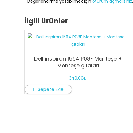
Değerlendirme yazabilmek için
oturum açmalısınız
.
İlgili ürünler
Dell inspiron 1564 P08F Menteşe +
Menteşe çıtaları
340,00
₺
Sepete Ekle