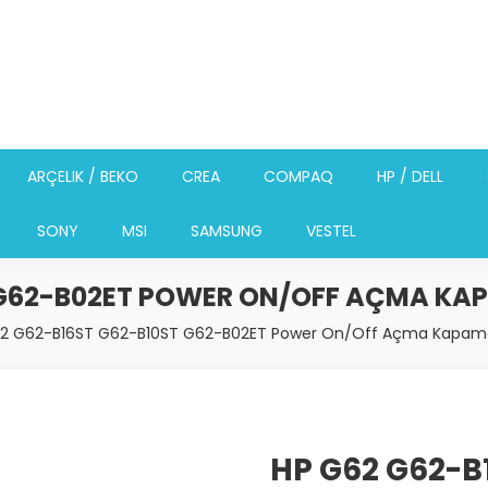
ARÇELIK / BEKO
CREA
COMPAQ
HP / DELL
SONY
MSI
SAMSUNG
VESTEL
 G62-B02ET POWER ON/OFF AÇMA KA
2 G62-B16ST G62-B10ST G62-B02ET Power On/Off Açma Kapama 
HP G62 G62-B