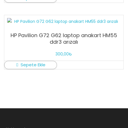
HP Pavilion G72 G62 laptop anakart HM55
ddr3 arızalı
300,00
₺
Sepete Ekle