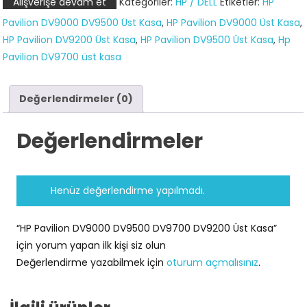
Alışverişe devam et
Kategoriler:
HP / DELL
Etiketler:
HP
Üst
Pavilion DV9000 DV9500 Üst Kasa
,
HP Pavilion DV9000 Üst Kasa
,
Kasa
HP Pavilion DV9200 Üst Kasa
,
HP Pavilion DV9500 Üst Kasa
,
Hp
adet
Pavilion DV9700 üst kasa
Değerlendirmeler (0)
Değerlendirmeler
Henüz değerlendirme yapılmadı.
“HP Pavilion DV9000 DV9500 DV9700 DV9200 Üst Kasa”
için yorum yapan ilk kişi siz olun
Değerlendirme yazabilmek için
oturum açmalısınız
.