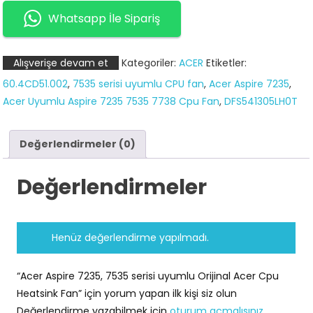
7535
Whatsapp İle Sipariş
serisi
uyumlu
Alışverişe devam et
Kategoriler:
ACER
Etiketler:
Orijinal
60.4CD51.002
,
7535 serisi uyumlu CPU fan
,
Acer Aspire 7235
,
Acer
Acer Uyumlu Aspire 7235 7535 7738 Cpu Fan
,
DFS541305LH0T
Cpu
Heatsink
Fan
Değerlendirmeler (0)
adet
Değerlendirmeler
Henüz değerlendirme yapılmadı.
“Acer Aspire 7235, 7535 serisi uyumlu Orijinal Acer Cpu
Heatsink Fan” için yorum yapan ilk kişi siz olun
Değerlendirme yazabilmek için
oturum açmalısınız
.