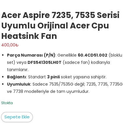
Acer Aspire 7235, 7535 Serisi
Uyumlu Orijinal Acer Cpu
Heatsink Fan
400,00
₺
Parça Numarası (P/N)
: Genellikle
60.4CD51.002
(bloklu
set) veya
DFS541305LH0T
(sadece fan) kodlarıyla
tanımlanır.
Bağlantı
: Standart
3 pinli
soket yapısına sahiptir.
Uyumluluk
: Sadece 7535/7535G değil; 7235, 7735, 7735G
ve 7738 modelleriyle de tam uyumludur.
Stokta
Acer
Sepete Ekle
Aspire
7235,