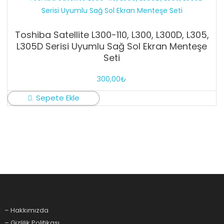
Toshiba Satellite L300-110, L300, L300D, L305,
L305D Serisi Uyumlu Sağ Sol Ekran Menteşe
Seti
300,00
₺
Sepete Ekle
– Hakkımızda
– Gizlilik Politikası