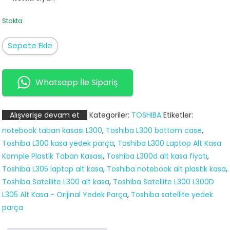
Stokta
Toshiba
Sepete Ekle
Satellite
L300
Notebook
Whatsapp İle Sipariş
Alt
Kasa
Alışverişe devam et
Kategoriler:
TOSHIBA
Etiketler:
(Bottom
notebook taban kasası L300
,
Toshiba L300 bottom case
,
Case)
Toshiba L300 kasa yedek parça
,
Toshiba L300 Laptop Alt Kasa
Siyah
Komple Plastik Taban Kasası
,
Toshiba L300d alt kasa fiyatı
,
adet
Toshiba L305 laptop alt kasa
,
Toshiba notebook alt plastik kasa
,
Toshiba Satellite L300 alt kasa
,
Toshiba Satellite L300 L300D
L305 Alt Kasa - Orijinal Yedek Parça
,
Toshiba satellite yedek
parça