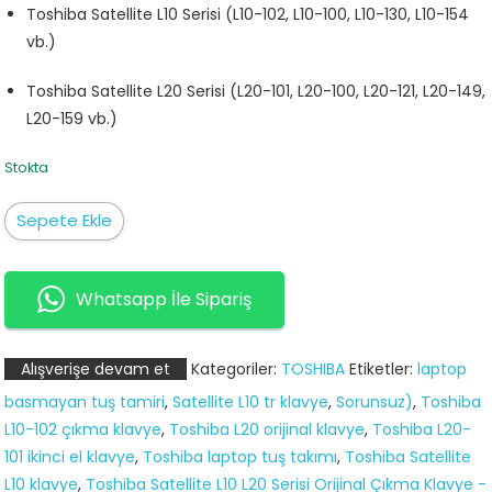
Toshiba Satellite L10 Serisi (L10-102, L10-100, L10-130, L10-154
vb.)
Toshiba Satellite L20 Serisi (L20-101, L20-100, L20-121, L20-149,
L20-159 vb.)
Stokta
Toshiba
Sepete Ekle
Satellite
L10
L10-
Whatsapp İle Sipariş
102
L20
Alışverişe devam et
Kategoriler:
TOSHIBA
Etiketler:
laptop
L20-
basmayan tuş tamiri
,
Satellite L10 tr klavye
,
Sorunsuz)
,
Toshiba
101
L10-102 çıkma klavye
,
Toshiba L20 orijinal klavye
,
Toshiba L20-
Klavye
101 ikinci el klavye
,
Toshiba laptop tuş takımı
,
Toshiba Satellite
(2.
L10 klavye
,
Toshiba Satellite L10 L20 Serisi Orijinal Çıkma Klavye -
El