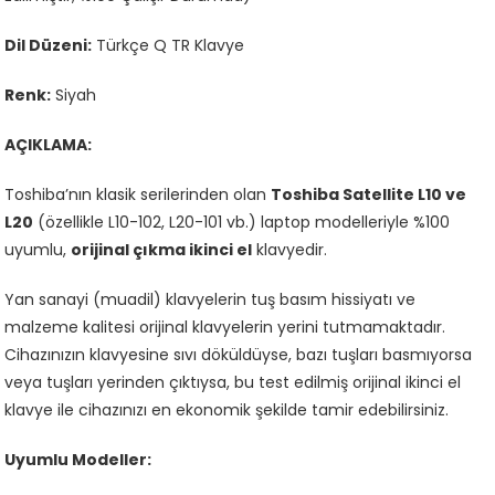
Dil Düzeni:
Türkçe Q TR Klavye
Renk:
Siyah
AÇIKLAMA:
Toshiba’nın klasik serilerinden olan
Toshiba Satellite L10 ve
L20
(özellikle L10-102, L20-101 vb.) laptop modelleriyle %100
uyumlu,
orijinal çıkma ikinci el
klavyedir.
Yan sanayi (muadil) klavyelerin tuş basım hissiyatı ve
malzeme kalitesi orijinal klavyelerin yerini tutmamaktadır.
Cihazınızın klavyesine sıvı döküldüyse, bazı tuşları basmıyorsa
veya tuşları yerinden çıktıysa, bu test edilmiş orijinal ikinci el
klavye ile cihazınızı en ekonomik şekilde tamir edebilirsiniz.
Uyumlu Modeller: