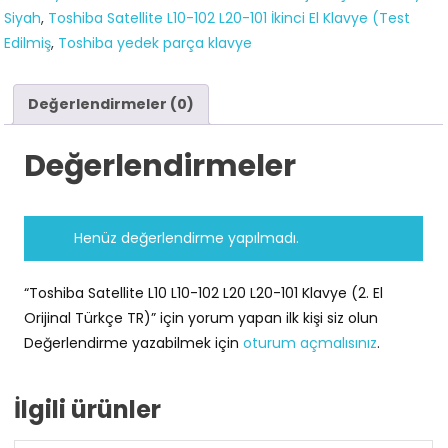
Siyah
,
Toshiba Satellite L10-102 L20-101 İkinci El Klavye (Test
Orijinal
Edilmiş
,
Toshiba yedek parça klavye
Türkçe
TR)
adet
Değerlendirmeler (0)
Değerlendirmeler
Henüz değerlendirme yapılmadı.
“Toshiba Satellite L10 L10-102 L20 L20-101 Klavye (2. El
Orijinal Türkçe TR)” için yorum yapan ilk kişi siz olun
Değerlendirme yazabilmek için
oturum açmalısınız
.
İlgili ürünler