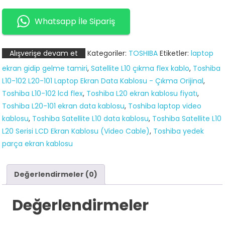
L10
L10-
Whatsapp İle Sipariş
102
L20
Alışverişe devam et
Kategoriler:
TOSHIBA
Etiketler:
laptop
L20-
ekran gidip gelme tamiri
,
Satellite L10 çıkma flex kablo
,
Toshiba
101
L10-102 L20-101 Laptop Ekran Data Kablosu - Çıkma Orijinal
,
LCD
Toshiba L10-102 lcd flex
,
Toshiba L20 ekran kablosu fiyatı
,
Ekran
Toshiba L20-101 ekran data kablosu
,
Toshiba laptop video
Data
kablosu
,
Toshiba Satellite L10 data kablosu
,
Toshiba Satellite L10
Flex
L20 Serisi LCD Ekran Kablosu (Video Cable)
,
Toshiba yedek
Kablo
parça ekran kablosu
adet
Değerlendirmeler (0)
Değerlendirmeler