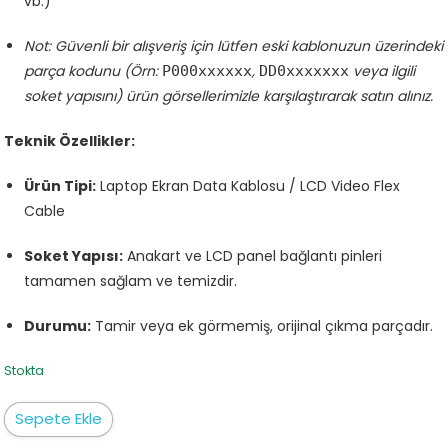
vb.)
Not: Güvenli bir alışveriş için lütfen eski kablonuzun üzerindeki
parça kodunu (Örn:
,
veya ilgili
P000xxxxxx
DD0xxxxxxx
soket yapısını) ürün görsellerimizle karşılaştırarak satın alınız.
Teknik Özellikler:
Ürün Tipi:
Laptop Ekran Data Kablosu / LCD Video Flex
Cable
Soket Yapısı:
Anakart ve LCD panel bağlantı pinleri
tamamen sağlam ve temizdir.
Durumu:
Tamir veya ek görmemiş, orijinal çıkma parçadır.
Stokta
Toshiba
Sepete Ekle
Satellite