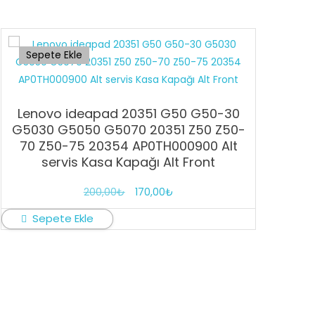
Sepete Ekle
Lenovo ideapad 20351 G50 G50-30
G5030 G5050 G5070 20351 Z50 Z50-
70 Z50-75 20354 AP0TH000900 Alt
servis Kasa Kapağı Alt Front
Orijinal
Şu
200,00
₺
170,00
₺
fiyat:
andaki
Sepete Ekle
200,00₺.
fiyat:
170,00₺.