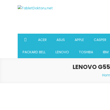
Skip
to
TabletDoktoru.net
Notebook Parça Deposu
content
ACER
ASUS
APPLE
CASPER
PACKARD BELL
LENOVO
TOSHIBA
IBM
LENOVO G55
Hom