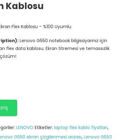
n Kablosu
Ekran Flex Kablosu – %100 Uyumlu
iption):
Lenovo G550 notebook bilgisayarınız için
ran flex data kablosu. Ekran titremesi ve temassızlık
ı çözüm!
ariş
goriler:
LENOVO
Etiketler:
laptop flex kablo fiyatları
,
enovo G550 ekran çizgilenmesi arızası
,
Lenovo G550