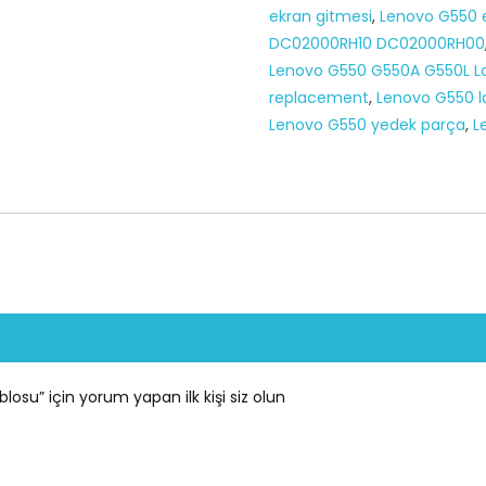
ekran gitmesi
,
Lenovo G550 
Kablosu
DC02000RH10 DC02000RH00
adet
Lenovo G550 G550A G550L Lc
replacement
,
Lenovo G550 l
Lenovo G550 yedek parça
,
L
osu” için yorum yapan ilk kişi siz olun