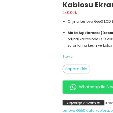
Kablosu Ekra
240,00
₺
Orijinal Lenovo G550 LCD 
Meta Açıklaması (Descr
orijinal kalitesinde LCD ek
sorunlarına kesin ve kalıc
Stokta
Lenovo
Sepete Ekle
G550
LCD
Ekran
Whatsapp İle Sip
Flex
Data
Alışverişe devam et
Kate
Kablosu
Lenovo G550 data kablosu
,
L
Ekran