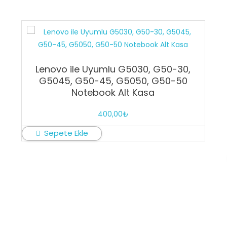
Lenovo ile Uyumlu G5030, G50-30,
G5045, G50-45, G5050, G50-50
Notebook Alt Kasa
400,00
₺
Sepete Ekle