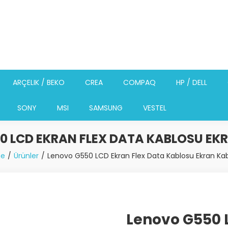
ARÇELIK / BEKO
CREA
COMPAQ
HP / DELL
SONY
MSI
SAMSUNG
VESTEL
0 LCD EKRAN FLEX DATA KABLOSU EK
e
Ürünler
Lenovo G550 LCD Ekran Flex Data Kablosu Ekran Ka
Lenovo G550 