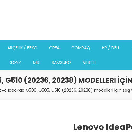
ARÇELIK / BEKO
CREA
COMPAQ
HP / DELL
SONY
MSI
SAMSUNG
VESTEL
 G510 (20236, 20238) MODELLERI IÇI
ovo IdeaPad G500, G505, G510 (20236, 20238) modelleri için sağ
Lenovo IdeaP