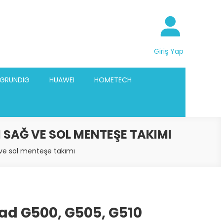
Giriş Yap
GRUNDIG
HUAWEI
HOMETECH
N SAĞ VE SOL MENTEŞE TAKIMI
 ve sol menteşe takımı
ad G500, G505, G510