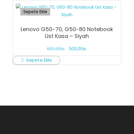
Sepete Ekle
Lenovo G50-70, G50-80 Notebook
Üst Kasa – Siyah
Orijinal
Şu
600,00
₺
500,00
₺
fiyat:
andaki
Sepete Ekle
600,00₺.
fiyat:
500,00₺.