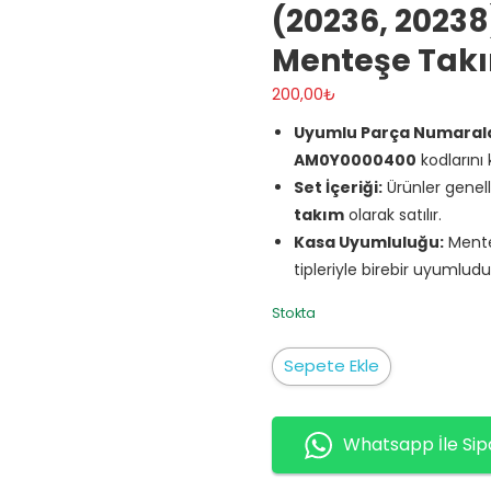
(20236, 20238)
Menteşe Tak
200,00
₺
Uyumlu Parça Numaralar
AM0Y0000400
kodlarını k
Set İçeriği:
Ürünler genel
takım
olarak satılır.
Kasa Uyumluluğu:
Mente
tipleriyle birebir uyumludu
Stokta
Lenovo
Sepete Ekle
IdeaPad
G500,
G505,
Whatsapp İle Sip
G510