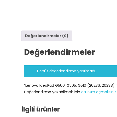
Değerlendirmeler (0)
Değerlendirmeler
Henüz değerlendirme yapılmadı.
“Lenovo IdeaPad G500, G505, G510 (20236, 20238) mod
Değerlendirme yazabilmek için
oturum açmalısınız
.
İlgili ürünler