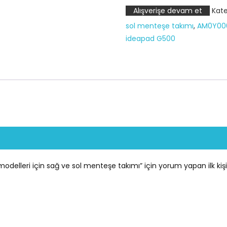
(20236,
Alışverişe devam et
Kate
20238)
sol menteşe takımı
,
AM0Y00
modelleri
ideapad G500
için
sağ
ve
sol
menteşe
takımı
adet
elleri için sağ ve sol menteşe takımı” için yorum yapan ilk kişi 