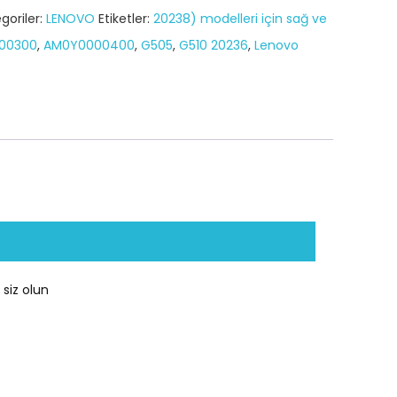
goriler:
LENOVO
Etiketler:
20238) modelleri için sağ ve
00300
,
AM0Y0000400
,
G505
,
G510 20236
,
Lenovo
siz olun