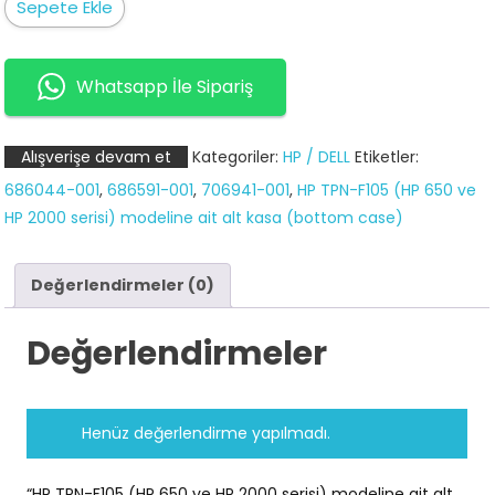
HP
Sepete Ekle
TPN-
F105
(HP
Whatsapp İle Sipariş
650
ve
Alışverişe devam et
Kategoriler:
HP / DELL
Etiketler:
HP
686044-001
,
686591-001
,
706941-001
,
HP TPN-F105 (HP 650 ve
2000
HP 2000 serisi) modeline ait alt kasa (bottom case)
serisi)
modeline
ait
Değerlendirmeler (0)
alt
kasa
Değerlendirmeler
(bottom
case)
adet
Henüz değerlendirme yapılmadı.
“HP TPN-F105 (HP 650 ve HP 2000 serisi) modeline ait alt