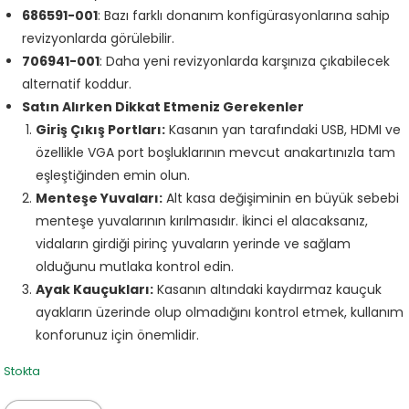
686591-001
: Bazı farklı donanım konfigürasyonlarına sahip
revizyonlarda görülebilir.
706941-001
: Daha yeni revizyonlarda karşınıza çıkabilecek
alternatif koddur.
Satın Alırken Dikkat Etmeniz Gerekenler
Giriş Çıkış Portları:
Kasanın yan tarafındaki USB, HDMI ve
özellikle VGA port boşluklarının mevcut anakartınızla tam
eşleştiğinden emin olun.
Menteşe Yuvaları:
Alt kasa değişiminin en büyük sebebi
menteşe yuvalarının kırılmasıdır. İkinci el alacaksanız,
vidaların girdiği pirinç yuvaların yerinde ve sağlam
olduğunu mutlaka kontrol edin.
Ayak Kauçukları:
Kasanın altındaki kaydırmaz kauçuk
ayakların üzerinde olup olmadığını kontrol etmek, kullanım
konforunuz için önemlidir.
Stokta