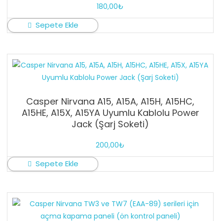
180,00
₺
Sepete Ekle
Casper Nirvana A15, A15A, A15H, A15HC,
A15HE, A15X, A15YA Uyumlu Kablolu Power
Jack (Şarj Soketi)
200,00
₺
Sepete Ekle