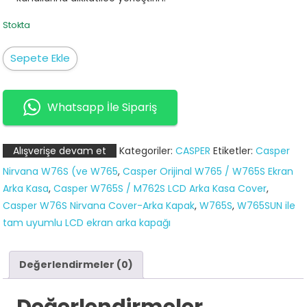
Stokta
Casper
Sepete Ekle
Nirvana
W76S
(ve
Whatsapp İle Sipariş
W765,
W765S,
Alışverişe devam et
Kategoriler:
CASPER
Etiketler:
Casper
W765SUN
Nirvana W76S (ve W765
,
Casper Orijinal W765 / W765S Ekran
ile
Arka Kasa
,
Casper W765S / M762S LCD Arka Kasa Cover
,
tam
Casper W76S Nirvana Cover-Arka Kapak
,
W765S
,
W765SUN ile
uyumlu
tam uyumlu LCD ekran arka kapağı
LCD
ekran
arka
Değerlendirmeler (0)
kapağı
(Lcd