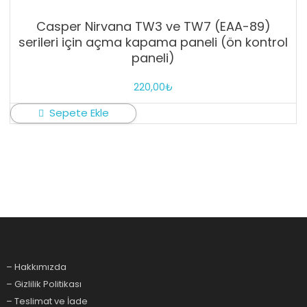
Casper Nirvana TW3 ve TW7 (EAA-89)
serileri için açma kapama paneli (ön kontrol
paneli)
220,00
₺
Sepete Ekle
– Hakkımızda
– Gizlilik Politikası
– Teslimat ve İade