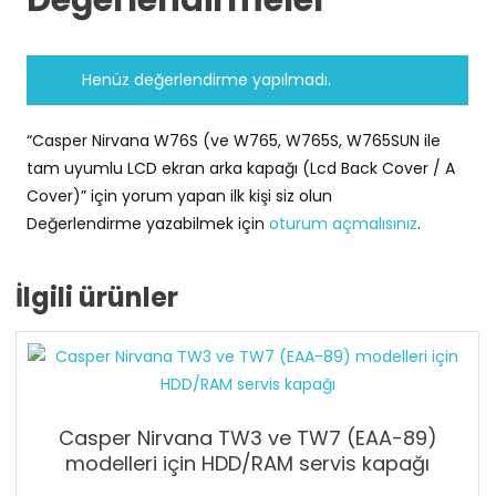
Değerlendirmeler
Back
Cover
/
Henüz değerlendirme yapılmadı.
A
Cover)
“Casper Nirvana W76S (ve W765, W765S, W765SUN ile
adet
tam uyumlu LCD ekran arka kapağı (Lcd Back Cover / A
Cover)” için yorum yapan ilk kişi siz olun
Değerlendirme yazabilmek için
oturum açmalısınız
.
İlgili ürünler
Casper Nirvana TW3 ve TW7 (EAA-89)
modelleri için HDD/RAM servis kapağı