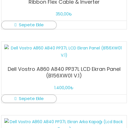
Ribbon Flex Cable & Inverter
350,00
₺
Sepete Ekle
Dell Vostro A860 A840 PP37L LCD Ekran Panel
(B156XW01 V.1)
1.400,00
₺
Sepete Ekle