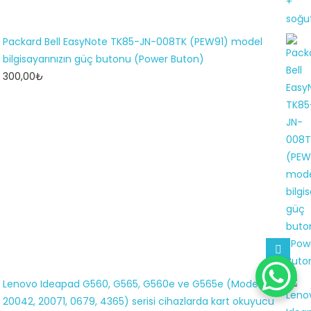
Packard Bell EasyNote TK85-JN-008TK (PEW91) model
bilgisayarınızın güç butonu (Power Buton)
300,00
₺
Lenovo Ideapad G560, G565, G560e ve G565e (Model
20042, 20071, 0679, 4365) serisi cihazlarda kart okuyucu