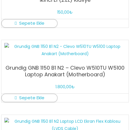
150,00
₺
Sepete Ekle
Grundig GNB 1150 B1 N2 – Clevo W510TU W5100
Laptop Anakart (Motherboard)
1.800,00
₺
Sepete Ekle