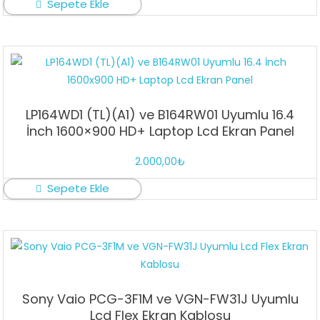
Sepete Ekle
LP164WD1 (TL)(A1) ve B164RW01 Uyumlu 16.4
İnch 1600×900 HD+ Laptop Lcd Ekran Panel
2.000,00
₺
Sepete Ekle
Sony Vaio PCG-3F1M ve VGN-FW31J Uyumlu
Lcd Flex Ekran Kablosu