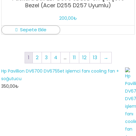
Bezel (Acer D255 D257 Uyumlu)
200,00
₺
Sepete Ekle
1
2
3
4
…
11
12
13
→
Hp Pavillion DV6700 DV6755et işlemci fanı cooling fan +
soğutucu
350,00
₺