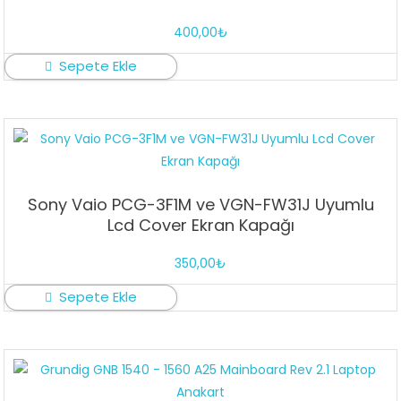
400,00
₺
Sepete Ekle
Sony Vaio PCG-3F1M ve VGN-FW31J Uyumlu
Lcd Cover Ekran Kapağı
350,00
₺
Sepete Ekle