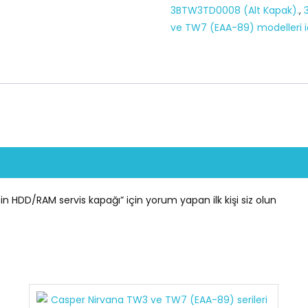
3BTW3TD0008 (Alt Kapak).
,
modelleri
ve TW7 (EAA-89) modelleri i
için
HDD/RAM
servis
kapağı
adet
 HDD/RAM servis kapağı” için yorum yapan ilk kişi siz olun