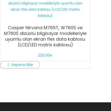
Casper Nirvana M765T, W760S ve
M760S dizüstü bilgisayar modelleriyle
uyumlu olan ekran flex data kablosu
(LCD/LED matrix kablosu)
220,00
₺
Sepete Ekle