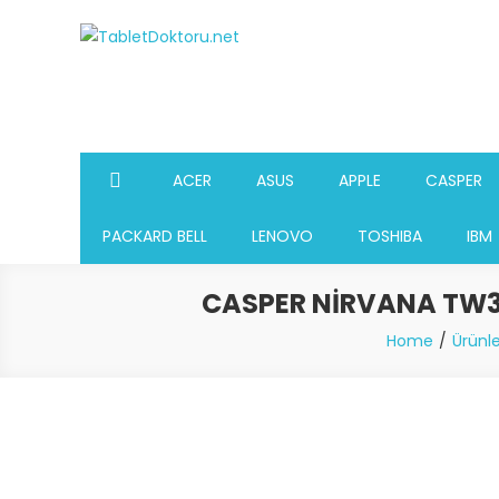
Skip
to
TabletDoktoru.net
Notebook Parça Deposu
content
ACER
ASUS
APPLE
CASPER
PACKARD BELL
LENOVO
TOSHIBA
IBM
CASPER NIRVANA TW3 
Home
Ürünle