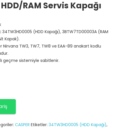
n HDD/RAM Servis Kapağı
k
:
34TW3HD0005 (HDD Kapağı), 3BTW7TD00003A (RAM
lt Kapak).
 Nirvana TW3, TW7, TW8 ve EAA-89 anakart kodlu
udur.
lı geçme sistemiyle sabitlenir.
ariş
goriler:
CASPER
Etiketler:
34TW3HD0005 (HDD Kapağı)
,