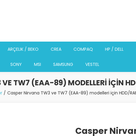
ARÇELIK / BEKO
CREA
COMPAQ
HP / DELL
SONY
MSI
SAMSUNG
VESTEL
VE TW7 (EAA-89) MODELLERI IÇIN H
r
Casper Nirvana TW3 ve TW7 (EAA-89) modelleri için HDD/RAM
Casper Nirva