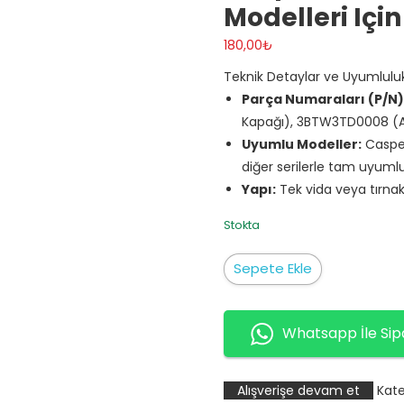
Modelleri Içi
180,00
₺
Teknik Detaylar ve Uyumlulu
Parça Numaraları (P/N)
Kapağı), 3BTW3TD0008 (A
Uyumlu Modeller:
Casper
diğer serilerle tam uyuml
Yapı:
Tek vida veya tırnak
Stokta
Casper
Sepete Ekle
Nirvana
TW3
ve
Whatsapp İle Sip
TW7
(EAA-
Alışverişe devam et
Kate
89)