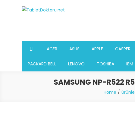
Skip
to
TabletDoktoru.net
Notebook Parça Deposu
content
ACER
ASUS
APPLE
CASPER
PACKARD BELL
LENOVO
TOSHIBA
IBM
SAMSUNG NP-R522 R51
Home
Ürünle