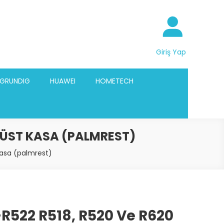
Giriş Yap
GRUNDIG
HUAWEI
HOMETECH
 ÜST KASA (PALMREST)
kasa (palmrest)
522 R518, R520 Ve R620