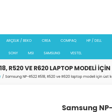
ARÇELIK / BEKO
CREA
COMPAQ
HP / DELL
SONY
MSI
SAMSUNG
VESTEL
8, R520 VE R620 LAPTOP MODELI IÇIN
r
Samsung NP-R522 R518, R520 ve R620 laptop modeli için üst 
Samsung NP-R