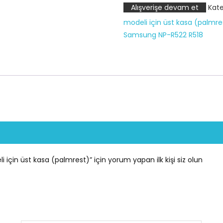
Alışverişe devam et
Kate
R620
modeli için üst kasa (palmre
laptop
Samsung NP-R522 R518
modeli
için
üst
kasa
(palmrest)
adet
çin üst kasa (palmrest)” için yorum yapan ilk kişi siz olun