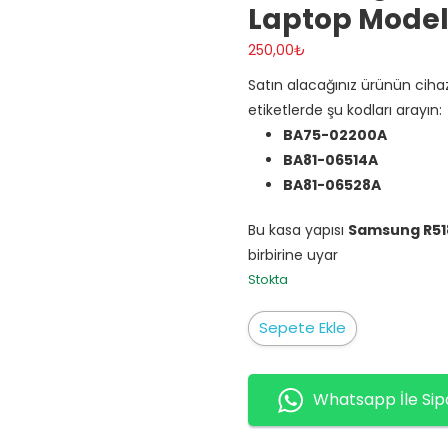
Laptop Modeli
250,00
₺
Satın alacağınız ürünün cihaz
etiketlerde şu kodları arayın:
BA75-02200A
BA81-06514A
BA81-06528A
Bu kasa yapısı
Samsung R518
birbirine uyar
Stokta
Samsung
Sepete Ekle
NP-
R522
R518,
Whatsapp İle Sip
R520
ve