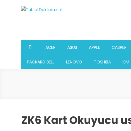
Skip
to
TabletDoktoru.net
Notebook Parça Deposu
content
ACER
ASUS
APPLE
CASPER
PACKARD BELL
LENOVO
TOSHIBA
IBM
ZK6 Kart Okuyucu u