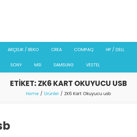
ARÇELIK / BEKO
CREA
COMPAQ
HP / DELL
SONY
MSI
SAMSUNG
VESTEL
ETIKET:
ZK6 KART OKUYUCU USB
Home
Ürünler
ZK6 Kart Okuyucu usb
sb