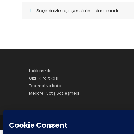
Seçiminizle eşleşen ürün bulunamadı.
– Hakkımızda
– Gizlilik Politikası
– Teslimat ve İade
– Mesafeli Satış Sözleşmesi
TURKSERVIS
|
Theme: Easy Store by
Mystery Themes
.