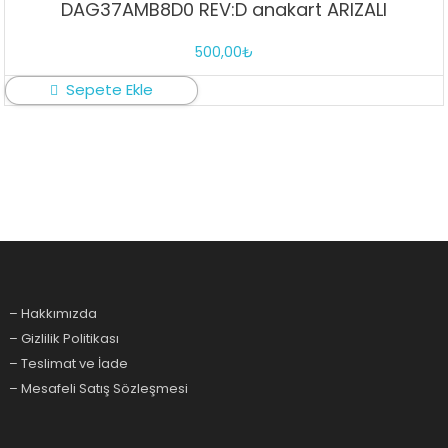
DAG37AMB8D0 REV:D anakart ARIZALI
500,00
₺
Sepete Ekle
– Hakkımızda
– Gizlilik Politikası
– Teslimat ve İade
– Mesafeli Satış Sözleşmesi