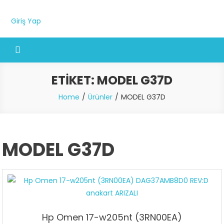
Giriş Yap
ETIKET:
MODEL G37D
Home
Ürünler
MODEL G37D
MODEL G37D
Hp Omen 17-w205nt (3RN00EA)