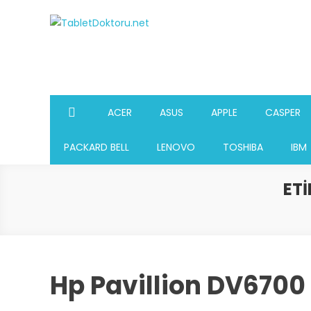
Skip
to
TabletDoktoru.net
Notebook Parça Deposu
content
ACER
ASUS
APPLE
CASPER
PACKARD BELL
LENOVO
TOSHIBA
IBM
ETI
Hp Pavillion DV6700