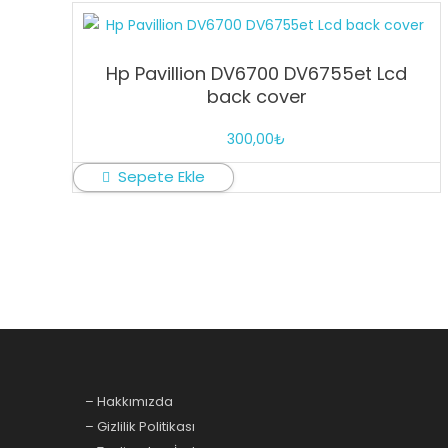
Hp Pavillion DV6700 DV6755et Lcd
back cover
300,00
₺
Sepete Ekle
– Hakkımızda
– Gizlilik Politikası