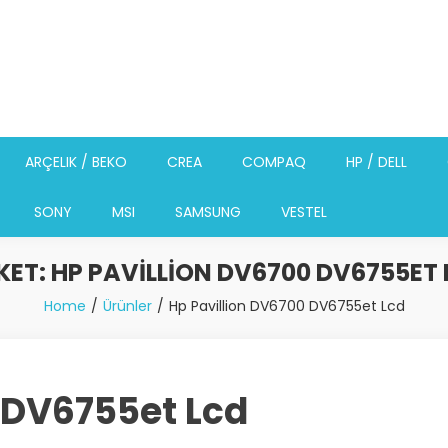
ARÇELIK / BEKO
CREA
COMPAQ
HP / DELL
SONY
MSI
SAMSUNG
VESTEL
KET:
HP PAVILLION DV6700 DV6755ET 
Home
Ürünler
Hp Pavillion DV6700 DV6755et Lcd
 DV6755et Lcd