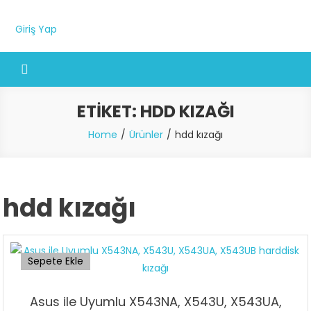
Giriş Yap
ETIKET:
HDD KIZAĞI
Home
Ürünler
hdd kızağı
hdd kızağı
Sepete Ekle
Asus ile Uyumlu X543NA, X543U, X543UA,