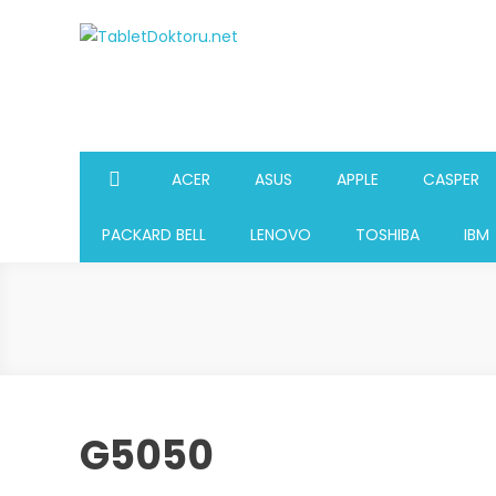
Skip
to
TabletDoktoru.net
Notebook Parça Deposu
content
ACER
ASUS
APPLE
CASPER
PACKARD BELL
LENOVO
TOSHIBA
IBM
G5050