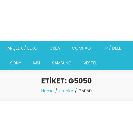
ARÇELIK / BEKO
CREA
COMPAQ
HP / DELL
SONY
MSI
SAMSUNG
VESTEL
ETIKET:
G5050
Home
Ürünler
G5050