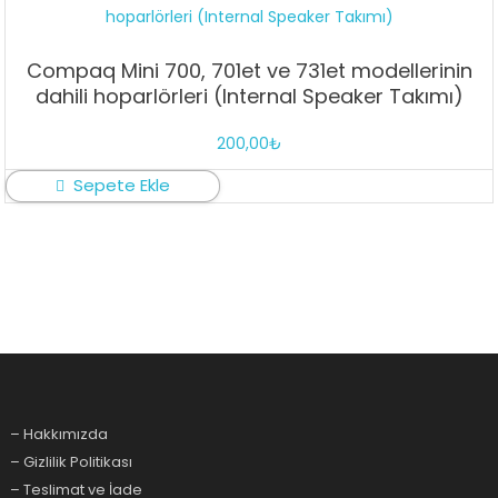
Compaq Mini 700, 701et ve 731et modellerinin
dahili hoparlörleri (Internal Speaker Takımı)
200,00
₺
Sepete Ekle
– Hakkımızda
– Gizlilik Politikası
– Teslimat ve İade