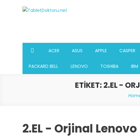
Skip
to
TabletDoktoru.net
Notebook Parça Deposu
content
ACER
ASUS
APPLE
CASPER
PACKARD BELL
LENOVO
TOSHIBA
IBM
ETIKET:
2.EL - O
Hom
2.EL - Orjinal Lenov