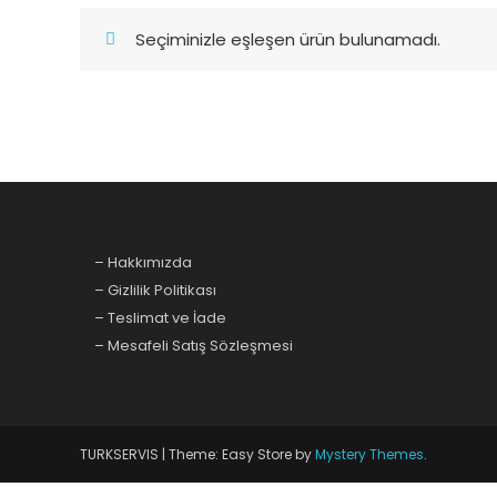
Seçiminizle eşleşen ürün bulunamadı.
– Hakkımızda
– Gizlilik Politikası
– Teslimat ve İade
– Mesafeli Satış Sözleşmesi
TURKSERVIS
|
Theme: Easy Store by
Mystery Themes
.