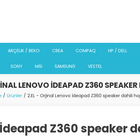
ARÇELIK / BEKO
CREA
COMPAQ
HP / DELL
SONY
MSI
SAMSUNG
VESTEL
RJINAL LENOVO İDEAPAD Z360 SPEAKER
e
Ürünler
2.EL - Orjinal Lenovo İdeapad Z360 speaker dahili ho
o İdeapad Z360 speaker d