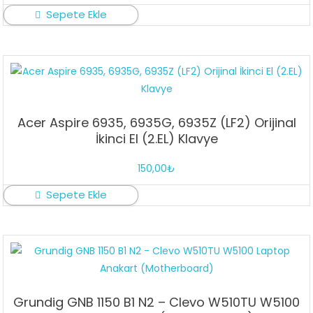
Sepete Ekle
Acer Aspire 6935, 6935G, 6935Z (LF2) Orijinal
İkinci El (2.EL) Klavye
150,00
₺
Sepete Ekle
Grundig GNB 1150 B1 N2 – Clevo W510TU W5100