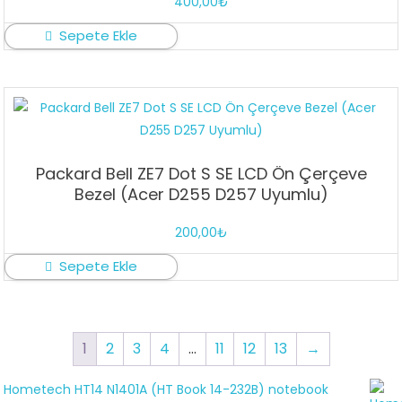
400,00
₺
Sepete Ekle
Packard Bell ZE7 Dot S SE LCD Ön Çerçeve
Bezel (Acer D255 D257 Uyumlu)
200,00
₺
Sepete Ekle
1
2
3
4
…
11
12
13
→
Hometech HT14 N1401A (HT Book 14-232B) notebook