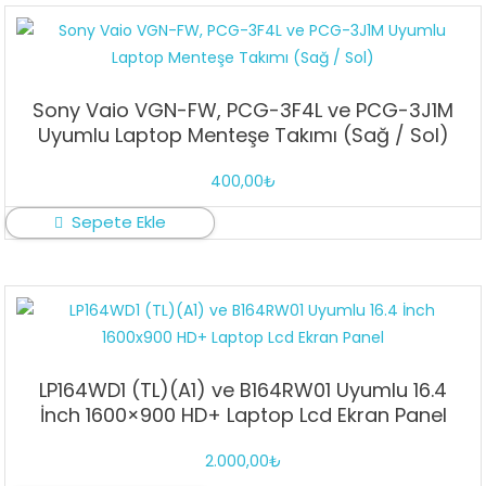
Sony Vaio VGN-FW, PCG-3F4L ve PCG-3J1M
Uyumlu Laptop Menteşe Takımı (Sağ / Sol)
400,00
₺
Sepete Ekle
LP164WD1 (TL)(A1) ve B164RW01 Uyumlu 16.4
İnch 1600×900 HD+ Laptop Lcd Ekran Panel
2.000,00
₺