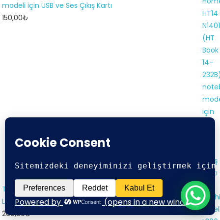
modeli için USB ve Ses Çıkış Kartı
150,00
₺
Toshiba Satellite L300 L305 L300D L305D Ekran Arka Kasa
Lcd Cover V000130840 GRİ
260,00
₺