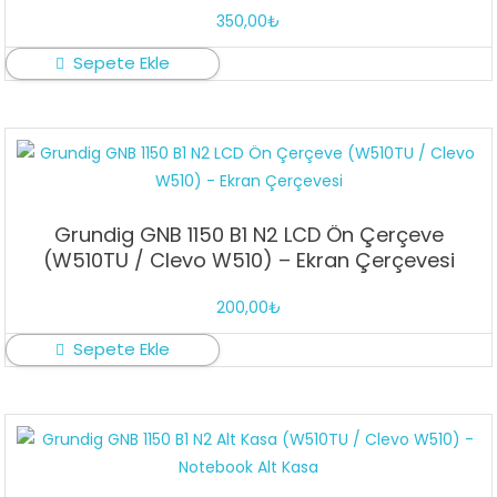
350,00
₺
Sepete Ekle
Grundig GNB 1150 B1 N2 LCD Ön Çerçeve
(W510TU / Clevo W510) – Ekran Çerçevesi
200,00
₺
Sepete Ekle