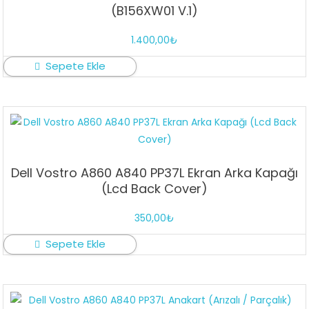
(B156XW01 V.1)
1.400,00
₺
Sepete Ekle
Dell Vostro A860 A840 PP37L Ekran Arka Kapağı
(Lcd Back Cover)
350,00
₺
Sepete Ekle