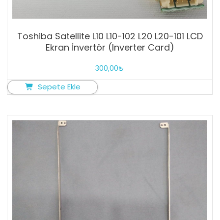
Toshiba Satellite L10 L10-102 L20 L20-101 LCD
Ekran İnvertör (Inverter Card)
300,00
₺
Sepete Ekle