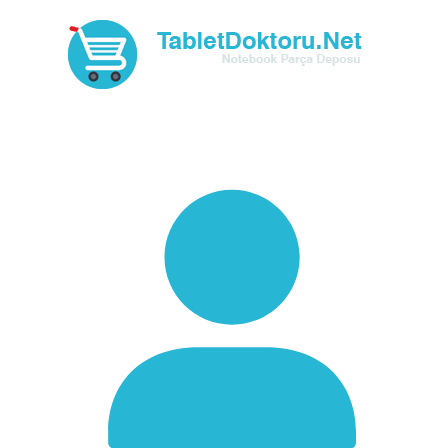
Skip
to
content
TabletDoktoru.net
Notebook Parça Deposu