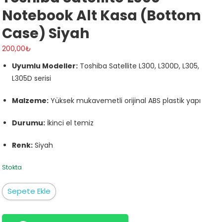
Notebook Alt Kasa (Bottom
Case) Siyah
200,00
₺
Uyumlu Modeller:
Toshiba Satellite L300, L300D, L305,
L305D serisi
Malzeme:
Yüksek mukavemetli orijinal ABS plastik yapı
Durumu:
İkinci el temiz
Renk:
Siyah
Stokta
Toshiba
Sepete Ekle
Satellite
L300