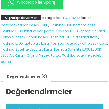
Notebook
Whatsapp İle Sipariş
Alt
Kasa
Alışverişe devam et
Kategoriler:
TOSHIBA
Etiketler:
(Bottom
notebook taban kasası L300
,
Toshiba L300 bottom case
,
Case)
Toshiba L300 kasa yedek parça
,
Toshiba L300 Laptop Alt Kasa
Siyah
Komple Plastik Taban Kasası
,
Toshiba L300d alt kasa fiyatı
,
adet
Toshiba L305 laptop alt kasa
,
Toshiba notebook alt plastik kasa
,
Toshiba Satellite L300 alt kasa
,
Toshiba Satellite L300 L300D
L305 Alt Kasa - Orijinal Yedek Parça
,
Toshiba satellite yedek
parça
Değerlendirmeler (0)
Değerlendirmeler