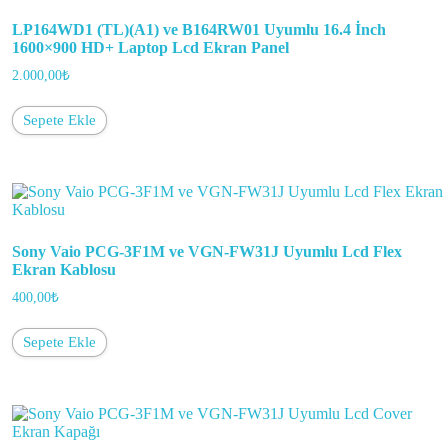
LP164WD1 (TL)(A1) ve B164RW01 Uyumlu 16.4 İnch
1600×900 HD+ Laptop Lcd Ekran Panel
2.000,00
₺
Sepete Ekle
Sony Vaio PCG-3F1M ve VGN-FW31J Uyumlu Lcd Flex
Ekran Kablosu
400,00
₺
Sepete Ekle