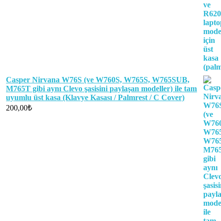
Casper Nirvana W76S (ve W760S, W765S, W765SUB,
M765T gibi aynı Clevo şasisini paylaşan modeller) ile tam
uyumlu üst kasa (Klavye Kasası / Palmrest / C Cover)
200,00
₺