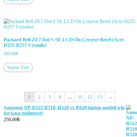
Packard Bell ZE7 Dot S SE LCD Ön Çerçeve Bezel (Acer
D255 D257 Uyumlu)
200,00
₺
Sepete Ekle
1
2
3
4
…
11
12
13
→
Samsung NP-R522 R518, R520 ve R620 laptop modeli için
üst kasa (palmrest)
250,00
₺