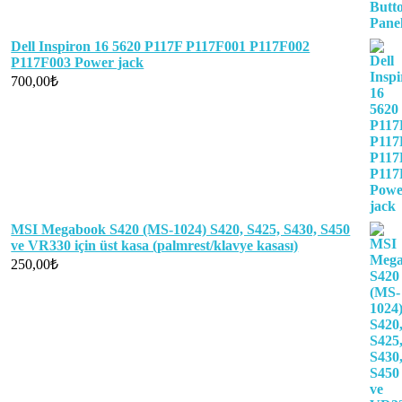
Dell Inspiron 16 5620 P117F P117F001 P117F002
P117F003 Power jack
700,00
₺
MSI Megabook S420 (MS-1024) S420, S425, S430, S450
ve VR330 için üst kasa (palmrest/klavye kasası)
250,00
₺