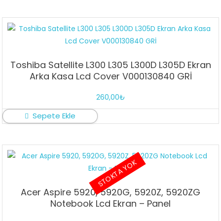
Toshiba Satellite L300 L305 L300D L305D Ekran
Arka Kasa Lcd Cover V000130840 GRİ
260,00
₺
Sepete Ekle
STOKTA YOK
Acer Aspire 5920, 5920G, 5920Z, 5920ZG
Notebook Lcd Ekran – Panel