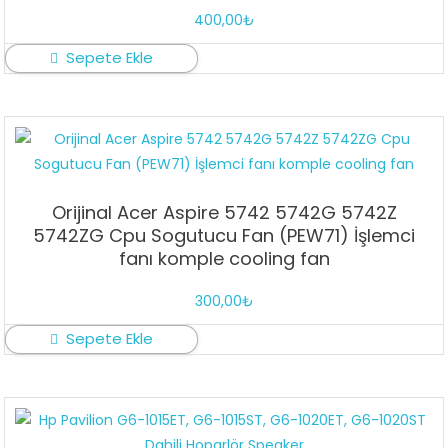
400,00
₺
Sepete Ekle
Orijinal Acer Aspire 5742 5742G 5742Z
5742ZG Cpu Sogutucu Fan (PEW71) İşlemci
fanı komple cooling fan
300,00
₺
Sepete Ekle