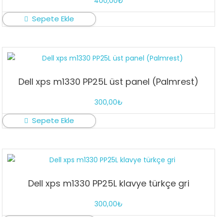
400,00
₺
Sepete Ekle
Dell xps m1330 PP25L üst panel (Palmrest)
300,00
₺
Sepete Ekle
Dell xps m1330 PP25L klavye türkçe gri
300,00
₺