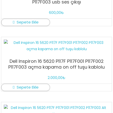
P117F003 usb ses çıkışı
600,00
₺
Sepete Ekle
Dell Inspiron 16 5620 P117F P117F001 P117F002
P117F003 açma kapama on off tuşu kablolu
2.000,00
₺
Sepete Ekle