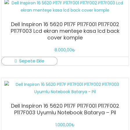
Dell Inspiron 16 5620 P117F P117F001 P117F002
P117F003 Lcd ekran menteşe kasa lcd back
cover komple
8.000,00
₺
Sepete Ekle
Dell Inspiron 16 5620 P117F P117F001 P117F002
P117F003 Uyumlu Notebook Batarya – Pil
1.000,00
₺