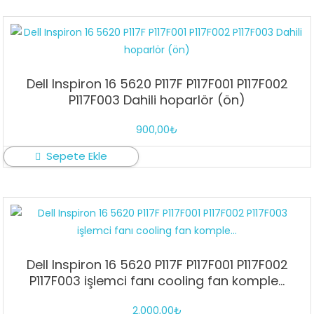
Dell Inspiron 16 5620 P117F P117F001 P117F002
P117F003 Dahili hoparlör (ön)
900,00
₺
Sepete Ekle
Dell Inspiron 16 5620 P117F P117F001 P117F002
P117F003 işlemci fanı cooling fan komple…
2.000,00
₺