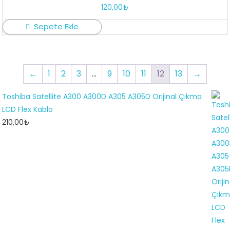
120,00
₺
Sepete Ekle
←
1
2
3
…
9
10
11
12
13
→
Toshiba Satellite A300 A300D A305 A305D Orijinal Çıkma
LCD Flex Kablo
210,00
₺