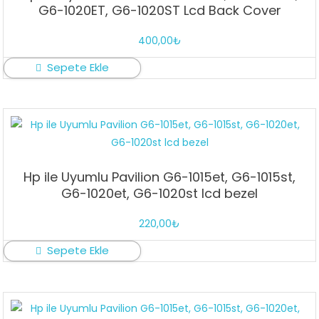
G6-1020ET, G6-1020ST Lcd Back Cover
400,00
₺
Sepete Ekle
Hp ile Uyumlu Pavilion G6-1015et, G6-1015st,
G6-1020et, G6-1020st lcd bezel
220,00
₺
Sepete Ekle