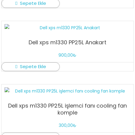
Sepete Ekle
Dell xps m1330 PP25L Anakart
900,00
₺
Sepete Ekle
Dell xps m1330 PP25L işlemci fanı cooling fan
komple
300,00
₺