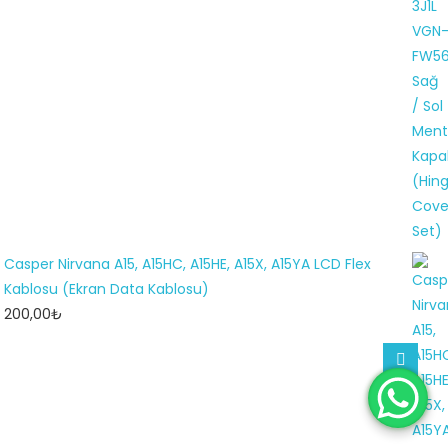
Casper Nirvana A15, A15HC, A15HE, A15X, A15YA LCD Flex
Kablosu (Ekran Data Kablosu)
200,00
₺