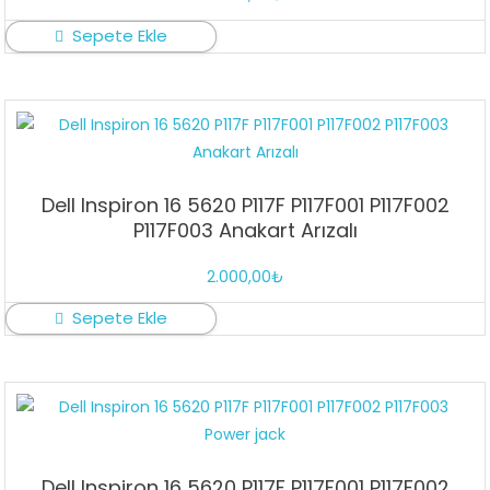
Sepete Ekle
Dell Inspiron 16 5620 P117F P117F001 P117F002
P117F003 Anakart Arızalı
2.000,00
₺
Sepete Ekle
Dell Inspiron 16 5620 P117F P117F001 P117F002