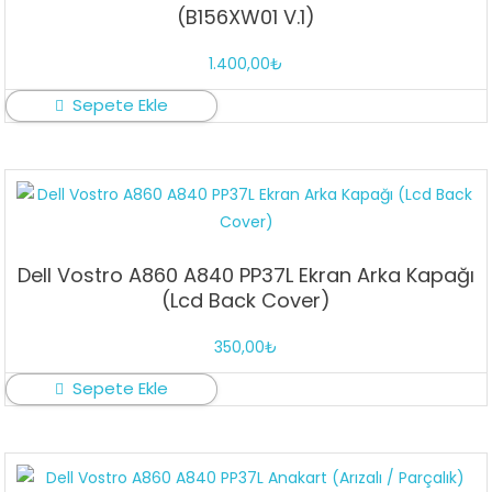
(B156XW01 V.1)
1.400,00
₺
Sepete Ekle
Dell Vostro A860 A840 PP37L Ekran Arka Kapağı
(Lcd Back Cover)
350,00
₺
Sepete Ekle