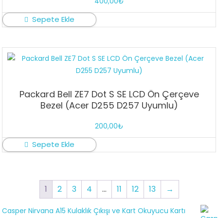
400,00
₺
Sepete Ekle
Packard Bell ZE7 Dot S SE LCD Ön Çerçeve
Bezel (Acer D255 D257 Uyumlu)
200,00
₺
Sepete Ekle
1
2
3
4
…
11
12
13
→
Casper Nirvana A15 Kulaklık Çıkışı ve Kart Okuyucu Kartı