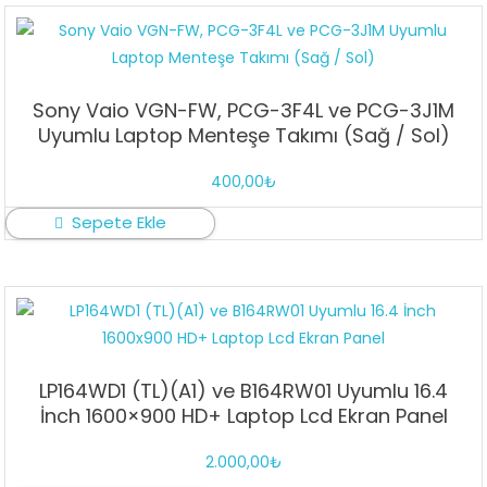
Sony Vaio VGN-FW, PCG-3F4L ve PCG-3J1M
Uyumlu Laptop Menteşe Takımı (Sağ / Sol)
400,00
₺
Sepete Ekle
LP164WD1 (TL)(A1) ve B164RW01 Uyumlu 16.4
İnch 1600×900 HD+ Laptop Lcd Ekran Panel
2.000,00
₺