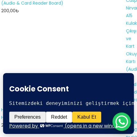
(Audio & Card Reader Board)
200,00
₺
HP Pavilion DV9000 DV9200 DV9500 DV9700 Dahili
Hoparlör
250,00
₺