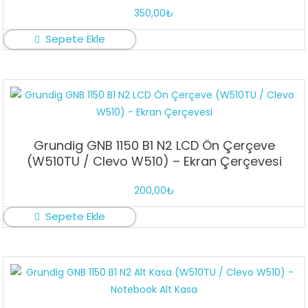
350,00
₺
Sepete Ekle
Grundig GNB 1150 B1 N2 LCD Ön Çerçeve
(W510TU / Clevo W510) – Ekran Çerçevesi
200,00
₺
Sepete Ekle