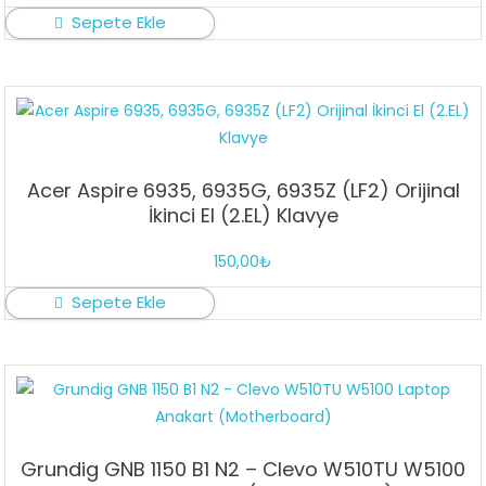
Sepete Ekle
Acer Aspire 6935, 6935G, 6935Z (LF2) Orijinal
İkinci El (2.EL) Klavye
150,00
₺
Sepete Ekle
Grundig GNB 1150 B1 N2 – Clevo W510TU W5100