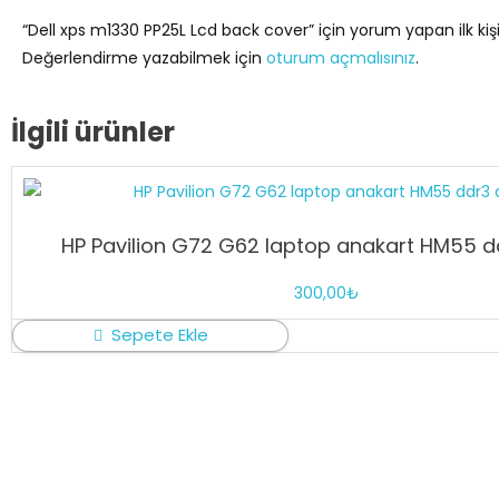
“Dell xps m1330 PP25L Lcd back cover” için yorum yapan ilk kişi
Değerlendirme yazabilmek için
oturum açmalısınız
.
İlgili ürünler
HP Pavilion G72 G62 laptop anakart HM55 dd
300,00
₺
Sepete Ekle