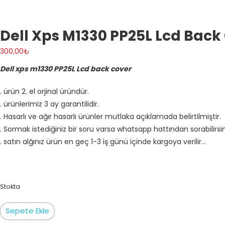
Dell Xps M1330 PP25L Lcd Back
300,00
₺
Dell xps m1330 PP25L Lcd back cover
. ürün 2. el orjinal üründür.
. ürünlerimiz 3 ay garantilidir.
. Hasarlı ve ağır hasarlı ürünler mutlaka açıklamada belirtilmiştir.
. Sormak istediğiniz bir soru varsa whatsapp hattından sorabilirsi
. satın alğınız ürün en geç 1-3 iş günü içinde kargoya verilir…
Stokta
Dell
Sepete Ekle
xps