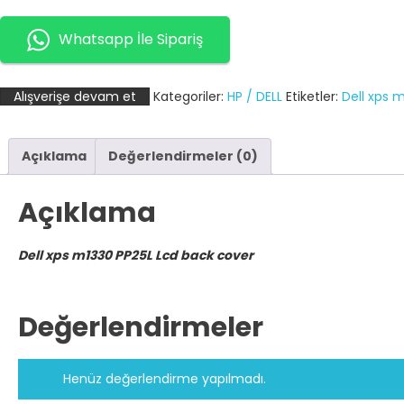
m1330
PP25L
Whatsapp İle Sipariş
Lcd
back
Alışverişe devam et
Kategoriler:
HP / DELL
Etiketler:
Dell xps 
cover
adet
Açıklama
Değerlendirmeler (0)
Açıklama
Dell xps m1330 PP25L Lcd back cover
Değerlendirmeler
Henüz değerlendirme yapılmadı.