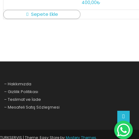
400,00
₺
Sepete Ekle
– Hakkımızda
– Gizlilik Politikası
– Teslimat ve İade
– Mesafeli Satış Sözleşmesi
TURKSERVIS
|
Theme: Easy Store by
Mystery Themes
.