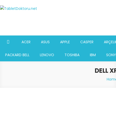
Skip
to
TabletDoktoru.net
Notebook Parça Deposu
content
ACER
ASUS
APPLE
CASPER
ARÇELI
PACKARD BELL
LENOVO
TOSHIBA
IBM
SONY
DELL X
Hom