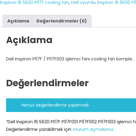
İnspiron 16 5620 P117f cooling fan
,
Dell Uyumlu İnspiron 16 5620 P1
P117F003
işlemci
fanı
Açıklama
Değerlendirmeler (0)
cooling
fan
Açıklama
komple...
adet
Dell inspiron P117F / P117F003 işlemci fanı cooling fan komple…
Değerlendirmeler
Henüz değerlendirme yapılmadı.
“Dell Inspiron 16 5620 P117F P117F001 P117F002 P117F003 işlemci 
Değerlendirme yazabilmek için
oturum açmalısınız
.