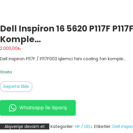
Dell Inspiron 16 5620 P117F P11
Komple…
2.000,00
₺
Dell inspiron P117F / P117F003 işlemci fanı cooling fan komple…
Stokta
Dell
Sepete Ekle
Inspiron
16
5620
Whatsapp İle Sipariş
P117F
P117F001
Alışverişe devam et
Kategoriler:
HP / DELL
Etiketler:
Dell inspi
P117F002