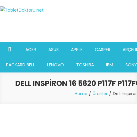
Skip
to
TabletDoktoru.net
Notebook Parça Deposu
content
ACER
ASUS
APPLE
CASPER
ARÇELI
PACKARD BELL
LENOVO
TOSHIBA
IBM
SONY
DELL INSPIRON 16 5620 P117F P11
Home
Ürünler
Dell Inspir