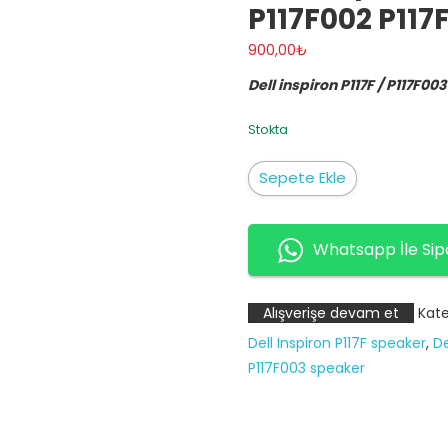
P117F002 P117
900,00
₺
Dell inspiron P117F / P117F00
Stokta
Dell
Sepete Ekle
Inspiron
16
5620
Whatsapp İle Sip
P117F
P117F001
Alışverişe devam et
Kate
P117F002
Dell Inspiron P117F speaker
,
De
P117F003
P117F003 speaker
Dahili
hoparlör
(ön)
adet