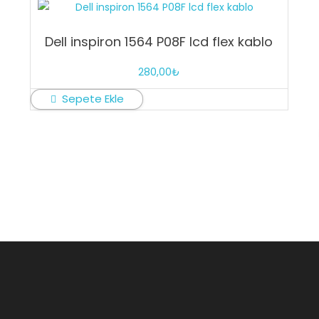
Dell inspiron 1564 P08F lcd flex kablo
280,00
₺
Sepete Ekle