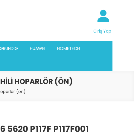
Giriş Yap
GRUNDIG
HUAWEI
HOMETECH
DAHILI HOPARLÖR (ÖN)
 hoparlör (ön)
16 5620 P117F P117F001