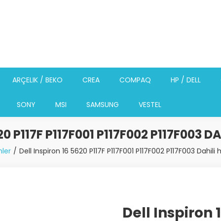
ARÇELIK / BEKO
CREA
COMPAQ
HP / DELL
SONY
MSI
SAMSUNG
VESTEL
20 P117F P117F001 P117F002 P117F003 
nler
Dell Inspiron 16 5620 P117F P117F001 P117F002 P117F003 Dahili
Dell Inspiron 