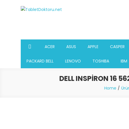
Skip
to
TabletDoktoru.net
Notebook Parça Deposu
content
ACER
ASUS
APPLE
CASPER
PACKARD BELL
LENOVO
TOSHIBA
IBM
DELL INSPIRON 16 56
Home
Ürü