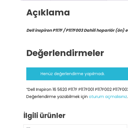
Açıklama
Dell inspiron P117F / P117F003 Dahili hoparlör (ön)
Değerlendirmeler
Henüz değerlendirme yapılmadı.
“Dell Inspiron 16 5620 P117F P117F001 P117F002 P117F00
Değerlendirme yazabilmek için
oturum açmalısınız
.
İlgili ürünler