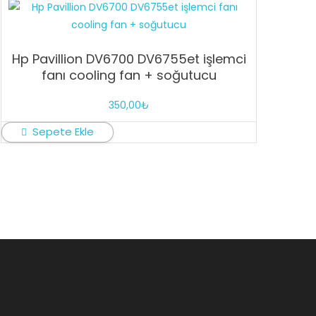
Hp Pavillion DV6700 DV6755et işlemci
fanı cooling fan + soğutucu
350,00
₺
Sepete Ekle