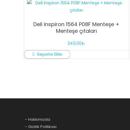
Dell inspiron 1564 P08F Menteşe +
Menteşe çıtaları
340,00
₺
Sepete Ekle
– Hakkımızda
– Gizlilik Politikası