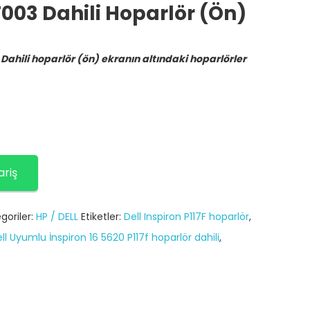
F003 Dahili Hoparlör (ön)
3 Dahili hoparlör (ön) ekranın altındaki hoparlörler
ariş
goriler:
HP / DELL
Etiketler:
Dell Inspiron P117F hoparlör
,
ll Uyumlu İnspiron 16 5620 P117f hoparlör dahili
,