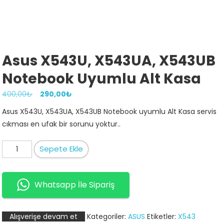
Asus X543U, X543UA, X543UB
Notebook Uyumlu Alt Kasa
Orijinal
Şu
400,00
₺
290,00
₺
fiyat:
andaki
Asus X543U, X543UA, X543UB Notebook uyumlu Alt Kasa servis
400,00₺.
fiyat:
cıkması en ufak bir sorunu yoktur..
290,00₺.
Asus
Sepete Ekle
X543U,
X543UA,
X543UB
Whatsapp İle Sipariş
Notebook
uyumlu
Alışverişe devam et
Kategoriler:
ASUS
Etiketler:
X543
Alt